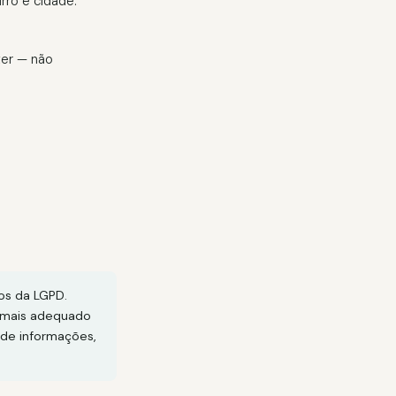
rro e cidade.
ter — não
os da LGPD.
r mais adequado
 de informações,