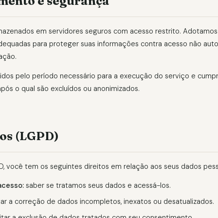
ento e segurança
mazenados em servidores seguros com acesso restrito. Adotamos
adequadas para proteger suas informações contra acesso não autor
ação.
dos pelo período necessário para a execução do serviço e cump
após o qual são excluídos ou anonimizados.
tos (LGPD)
, você tem os seguintes direitos em relação aos seus dados pess
acesso:
saber se tratamos seus dados e acessá-los.
tar a correção de dados incompletos, inexatos ou desatualizados.
citar a exclusão de dados tratados com seu consentimento.