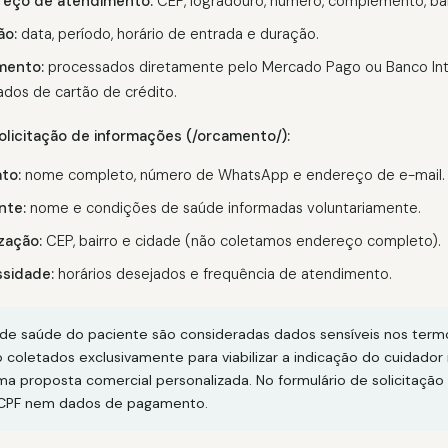
reço de atendimento:
CEP, logradouro, número, complemento, bai
ão:
data, período, horário de entrada e duração.
mento:
processados diretamente pelo Mercado Pago ou Banco In
os de cartão de crédito.
olicitação de informações (/orcamento/):
to:
nome completo, número de WhatsApp e endereço de e-mail.
nte:
nome e condições de saúde informadas voluntariamente.
zação:
CEP, bairro e cidade (não coletamos endereço completo).
sidade:
horários desejados e frequência de atendimento.
de saúde do paciente são consideradas dados sensíveis nos term
 coletados exclusivamente para viabilizar a indicação do cuidado
ma proposta comercial personalizada. No formulário de solicitação
CPF nem dados de pagamento.