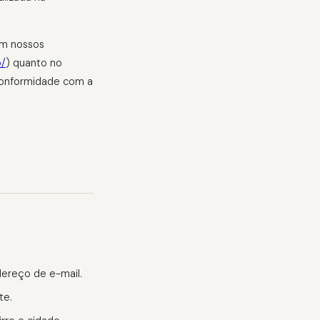
em nossos
o/
) quanto no
onformidade com a
ereço de e-mail.
te.