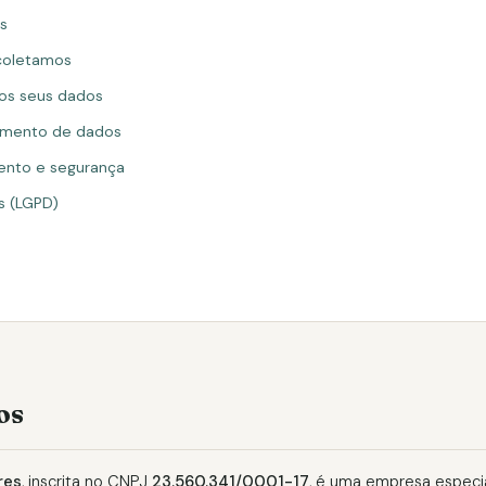
s
coletamos
s seus dados
amento de dados
nto e segurança
s (LGPD)
os
res
, inscrita no CNPJ
23.560.341/0001-17
, é uma empresa especi