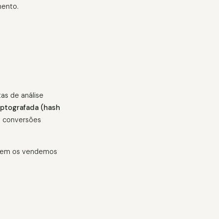
mento.
as de análise
iptografada (hash
de conversões
, nem os vendemos