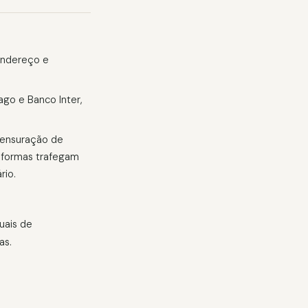
endereço e
go e Banco Inter,
mensuração de
aformas trafegam
rio.
uais de
as.