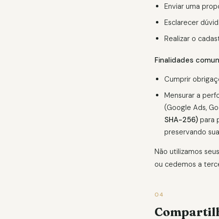
Enviar uma prop
Esclarecer dúvid
Realizar o cadas
Finalidades comun
Cumprir obrigaçõ
Mensurar a perf
(Google Ads, Go
SHA-256)
para p
preservando sua
Não utilizamos seu
ou cedemos a tercei
04
Compartil