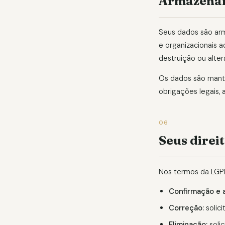
Armazenam
Seus dados são ar
e organizacionais 
destruição ou alter
Os dados são manti
obrigações legais, 
06
Seus direi
Nos termos da LGPD
Confirmação e 
Correção:
solici
Eliminação:
soli